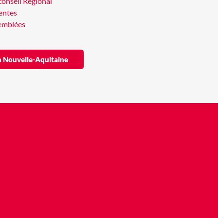
conseil Régional
entes
semblées
ion Nouvelle-Aquitaine