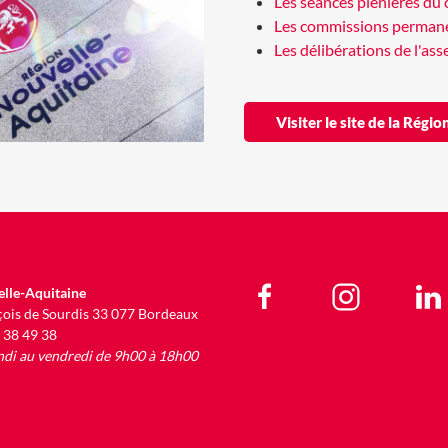
Les séances plénières du 
Les commissions perman
Les délibérations de l'as
Visiter le site de la Rég
lle-Aquitaine
çois de Sourdis 33 077 Bordeaux
9 38 49 38
ndi au vendredi de 9h00 à 18h00