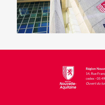
Région Nouve
14, Rue Fran
cedex - 05 4
Ouvert du lu