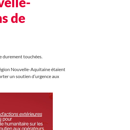
velle-
ns de
ie durement touchées.
a Région Nouvelle-Aquitaine
étaient
orter un soutien d’urgence aux